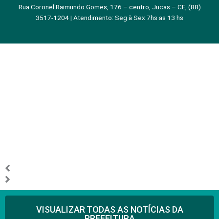
Rua Coronel Raimundo Gomes, 176 – centro, Jucas – CE, (88)
3517-1204 | Atendimento: Seg à Sex 7hs as 13 hs
VISUALIZAR TODAS AS NOTÍCIAS DA
PREFEITURA