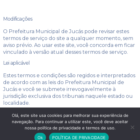
Modificações
O Prefeitura Municipal de Jucás pode revisar estes
termos de serviço do site a qualquer momento, sem
aviso prévio. Ao usar este site, você concorda em ficar
vinculado à versão atual desses termos de serviço.
Lei aplicável
Estes termos e condições são regidos e interpretados
de acordo com as leis do Prefeitura Municipal de
Jucás e você se submete irrevogavelmente à
jurisdição exclusiva dos tribunais naquele estado ou
localidade.
Olá, este site usa cookies para melhorar sua experiência de
navegação. Para continuar a utilizar este, você deve aceitar
Copyright © 2026Prefeitura Municipal de Jucás | Criado por
nossa política de privacidade e termos de uso.
Interativa Dez
Ok
POLÍTICA DE PRIVACIDADE