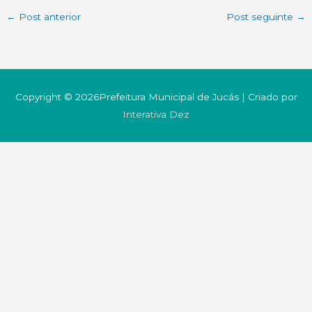
←
Post anterior
Post seguinte
→
Copyright © 2026Prefeitura Municipal de Jucás | Criado por
Interativa Dez