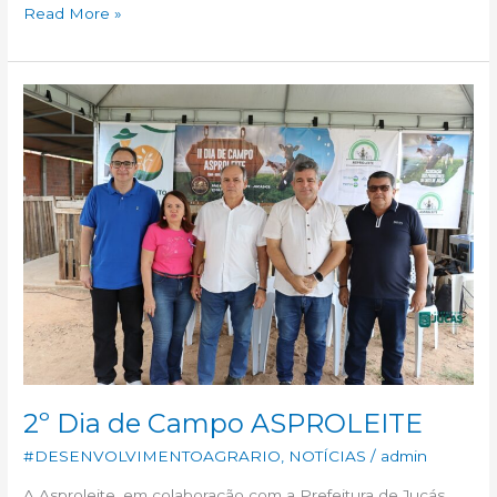
Read More »
2º
Dia
de
Campo
ASPROLEITE
2º Dia de Campo ASPROLEITE
#DESENVOLVIMENTOAGRARIO
,
NOTÍCIAS
/
admin
A Asproleite, em colaboração com a Prefeitura de Jucás,