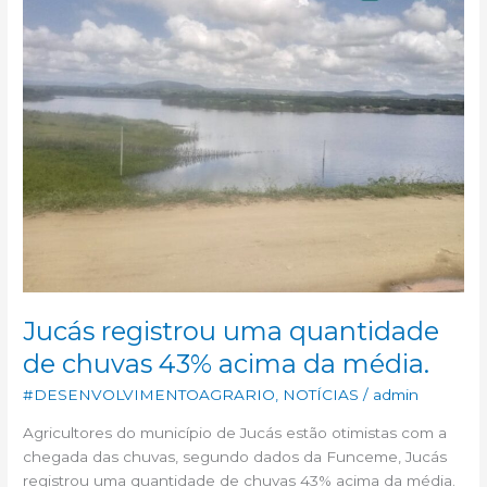
uma
quantidade
de
chuvas
43%
acima
da
média.
Jucás registrou uma quantidade
de chuvas 43% acima da média.
#DESENVOLVIMENTOAGRARIO
,
NOTÍCIAS
/
admin
Agricultores do município de Jucás estão otimistas com a
chegada das chuvas, segundo dados da Funceme, Jucás
registrou uma quantidade de chuvas 43% acima da média.