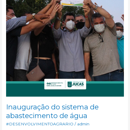
de
abastecimento
de
água
Inauguração do sistema de
abastecimento de água
#DESENVOLVIMENTOAGRARIO
/
admin