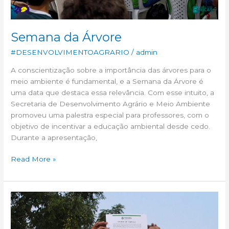
Semana da Árvore
#DESENVOLVIMENTOAGRARIO
/
admin
A conscientização sobre a importância das árvores para o
meio ambiente é fundamental, e a Semana da Árvore é
uma data que destaca essa relevância. Com esse intuito, a
Secretaria de Desenvolvimento Agrário e Meio Ambiente
promoveu uma palestra especial para professores, com o
objetivo de incentivar a educação ambiental desde cedo.
Durante a apresentação,
Read More »
Inauguração
do
sistema