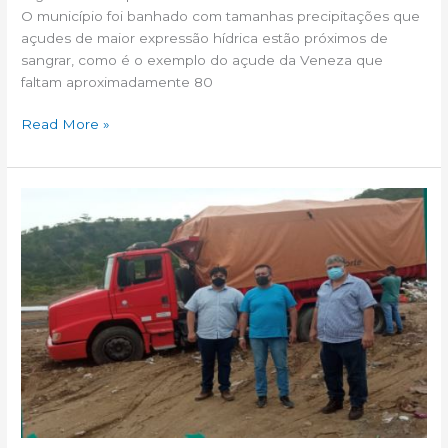
O município foi banhado com tamanhas precipitações que
açudes de maior expressão hídrica estão próximos de
sangrar, como é o exemplo do açude da Veneza que
faltam aproximadamente 80
Read More »
Lixo
coletado
em
Jucás
será
enviado
para
aterro
sanitário
em
Juazeiro
do