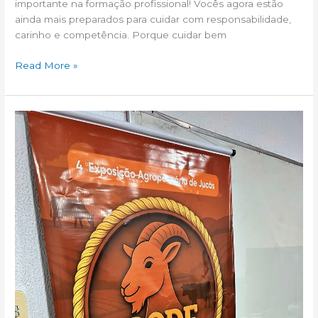
importante na formação profissional! Vocês agora estão
ainda mais preparados para cuidar com responsabilidade,
carinho e competência. Porque cuidar bem
Read More »
Lançamento
Oficial
do
Bode
de
Ouro
2025