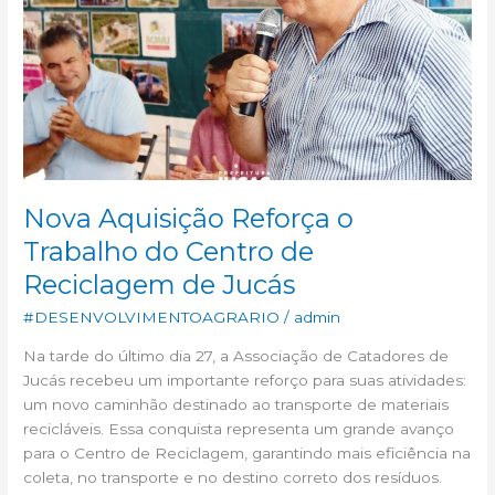
do
Centro
de
Reciclagem
de
Jucás
Nova Aquisição Reforça o
Trabalho do Centro de
Reciclagem de Jucás
#DESENVOLVIMENTOAGRARIO
/
admin
Na tarde do último dia 27, a Associação de Catadores de
Jucás recebeu um importante reforço para suas atividades:
um novo caminhão destinado ao transporte de materiais
recicláveis. Essa conquista representa um grande avanço
para o Centro de Reciclagem, garantindo mais eficiência na
coleta, no transporte e no destino correto dos resíduos.