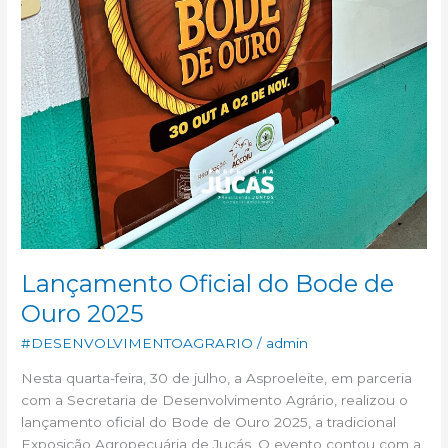
Lançamento Oficial do Bode de
Ouro 2025
#DESENVOLVIMENTOAGRARIO
/
admin
Nesta quarta-feira, 30 de julho, a Asproeleite, em parceria
com a Secretaria de Desenvolvimento Agrário, realizou o
lançamento oficial do Bode de Ouro 2025, a tradicional
Exposição Agropecuária de Jucás. O evento contou com a