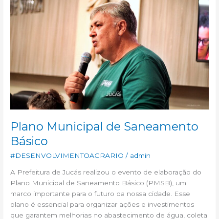
de
Saneamento
Básico
Plano Municipal de Saneamento
Básico
#DESENVOLVIMENTOAGRARIO
/
admin
A Prefeitura de Jucás realizou o evento de elaboração do
Plano Municipal de Saneamento Básico (PMSB), um
marco importante para o futuro da nossa cidade. Esse
plano é essencial para organizar ações e investimentos
que garantem melhorias no abastecimento de água, coleta