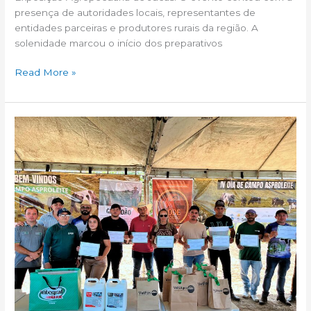
presença de autoridades locais, representantes de
entidades parceiras e produtores rurais da região. A
solenidade marcou o início dos preparativos
Read More »
IV
Dia
de
Campo
da
ASPROLEITE