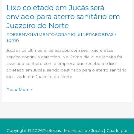
Norte
Lixo coletado em Jucás será
enviado para aterro sanitário em
Juazeiro do Norte
#DESENVOLVIMENTOAGRARIO
,
#INFRAEOBRAS
/
admin
Jucás nos últimos anos acabou com seu lixão e esse
serviço continua garantido. No último dia 21 de janeiro foi
assinado contrato com a empresa que receberá o lixo
coletado em Jucás, sendo destinado para o aterro sanitário
localizado em Juazeiro do Norte.
Read More »
Copyright © 2026Prefeitura Municipal de Jucás | Criado por