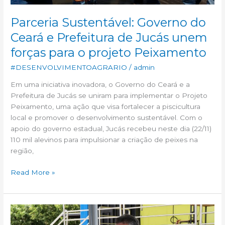
forças
para
Parceria Sustentável: Governo do
o
Ceará e Prefeitura de Jucás unem
projeto
forças para o projeto Peixamento
Peixamento
#DESENVOLVIMENTOAGRARIO
/
admin
Em uma iniciativa inovadora, o Governo do Ceará e a
Prefeitura de Jucás se uniram para implementar o Projeto
Peixamento, uma ação que visa fortalecer a piscicultura
local e promover o desenvolvimento sustentável. Com o
apoio do governo estadual, Jucás recebeu neste dia (22/11)
110 mil alevinos para impulsionar a criação de peixes na
região,
Read More »
Circuito
Agro