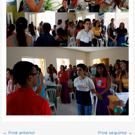
←
Post anterior
Post seguinte
→